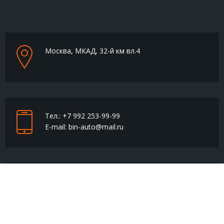
время езды нужно нажать на газ. Если обороты после
этого увеличиваются, а потом уменьшаются, и лишь
после этого автомобиль начинает разгон, это
говорит об изношенности механизма. Замена
Москва, МКАД, 32-й км вл.4
сцепления Опель Астра h механика.
Тел.:
+7 992 253-99-99
E-mail:
bin-auto@mail.ru
пн–пт: 10:00–21:00
сб-вс: 10:00-21:00