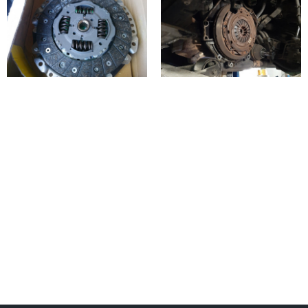
заедают его ступицы на шлицах первичного вала
коробки передач;
попал воздух в систему гидропривода или
произошла утечка и т.д.
Полезные советы по продлению жизни сцепления
Опель Астра Н
Желательно избавиться от привычки перед
переключением передач или остановкой долго
держать ногу на педали. Так оно слегка выжимается,
начинает проскальзывать и быстрее изнашивается.
Качественная замена сцепления механической
коробки Опель Астра H (Астра н) по низкой цене.
Запчасти в наличии. Гарантия
Можно самостоятельно проверить, насколько
сцепление нуждается в замене или ремонте. Во