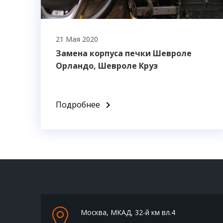
21 Мая 2020
Замена корпуса печки Шевроле
Орландо, Шевроле Круз
Подробнее
navigate_next
Москва, МКАД, 32-й км вл.4