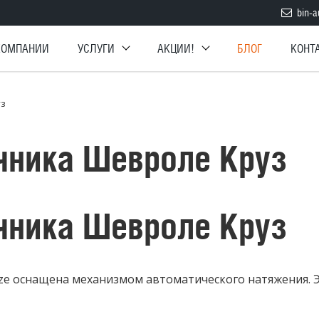
bin-a
КОМПАНИИ
УСЛУГИ
АКЦИИ!
БЛОГ
КОНТ
уз
чника Шевроле Круз
чника Шевроле Круз
uze оснащена механизмом автоматического натяжения. 